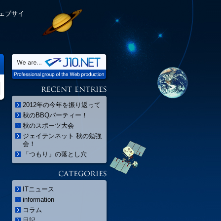
ェブサイ
2012年の今年を振り返って
秋のBBQパーティー！
秋のスポーツ大会
ジェイテンネット 秋の勉強
会！
「つもり」の落とし穴
ITニュース
information
コラム
日記